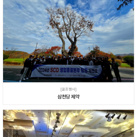
[골프행사]
삼천당 제약