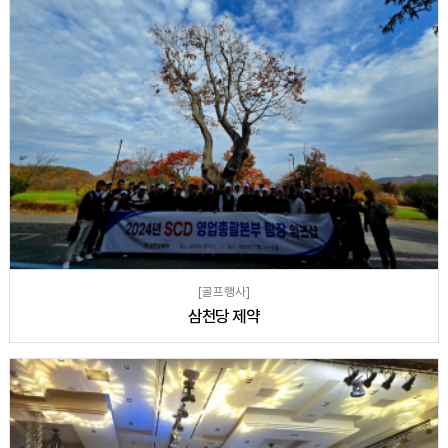
[골프행사]
삼천당 제약