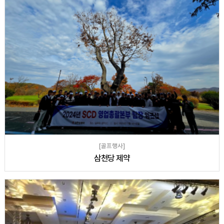
[골프행사]
삼천당 제약